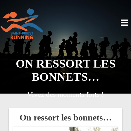
ON RESSORT LES
BONNETS…
Vivez des moments forts !
On ressort les bonnets…
N