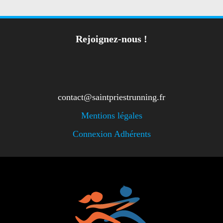
C
É
D
E
N
Rejoignez-nous !
T
:
contact@saintpriestrunning.fr
Mentions légales
Connexion Adhérents