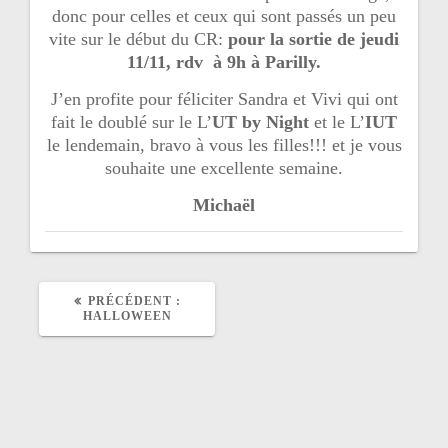
donc pour celles et ceux qui sont passés un peu
vite sur le début du CR:
pour la sortie de jeudi
11/11, rdv à 9h à Parilly.
J’en profite pour féliciter Sandra et Vivi qui ont
fait le doublé sur le L’
UT by Night
et le L’
IUT
le lendemain, bravo à vous les filles!!! et je vous
souhaite une excellente semaine.
Michaël
PRÉCÉDENT :
A
HALLOWEEN
R
T
I
C
L
E
P
R
É