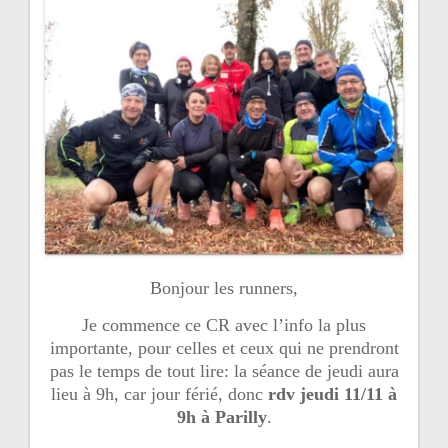
a
v
i
g
a
t
i
o
n
Bonjour les runners,
d
e
Je commence ce CR avec l’info la plus
importante, pour celles et ceux qui ne prendront
l
pas le temps de tout lire: la séance de jeudi aura
’
lieu à 9h, car jour férié, donc
rdv jeudi 11/11 à
9h à Parilly
.
a