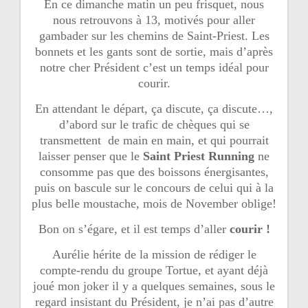
En ce dimanche matin un peu frisquet, nous
r
nous retrouvons à 13, motivés pour aller
t
gambader sur les chemins de Saint-Priest. Les
i
bonnets et les gants sont de sortie, mais d’après
notre cher Président c’est un temps idéal pour
c
courir.
l
En attendant le départ, ça discute, ça discute…,
e
d’abord sur le trafic de chèques qui se
transmettent de main en main, et qui pourrait
laisser penser que le
Saint Priest Running
ne
consomme pas que des boissons énergisantes,
puis on bascule sur le concours de celui qui à la
plus belle moustache, mois de November oblige!
Bon on s’égare, et il est temps d’aller
courir !
Aurélie hérite de la mission de rédiger le
compte-rendu du groupe Tortue, et ayant déjà
joué mon joker il y a quelques semaines, sous le
regard insistant du Président, je n’ai pas d’autre